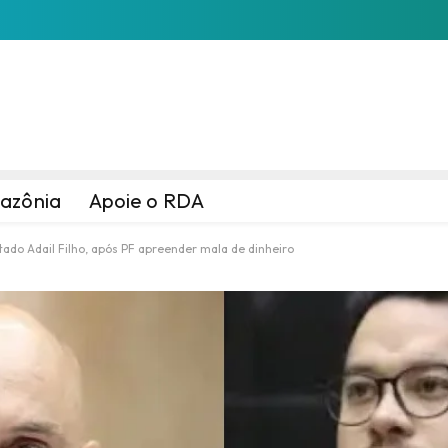
azônia
Apoie o RDA
ado Adail Filho, após PF apreender mala de dinheiro