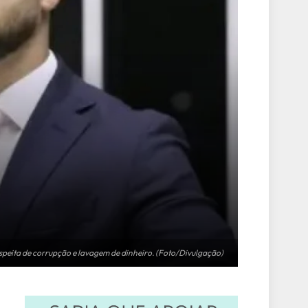
uspeita de corrupção e lavagem de dinheiro. (Foto/Divulgação)