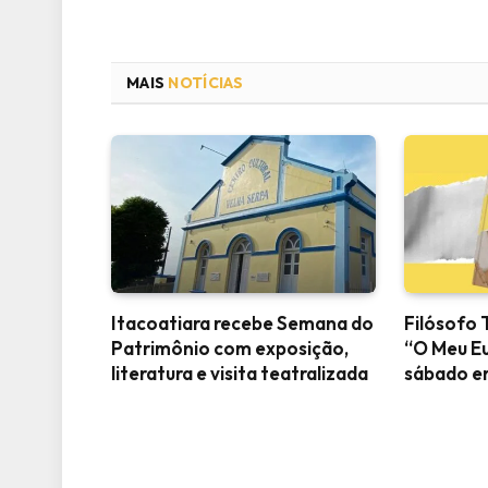
MAIS
NOTÍCIAS
Itacoatiara recebe Semana do
Filósofo 
Patrimônio com exposição,
“O Meu Eu
literatura e visita teatralizada
sábado e