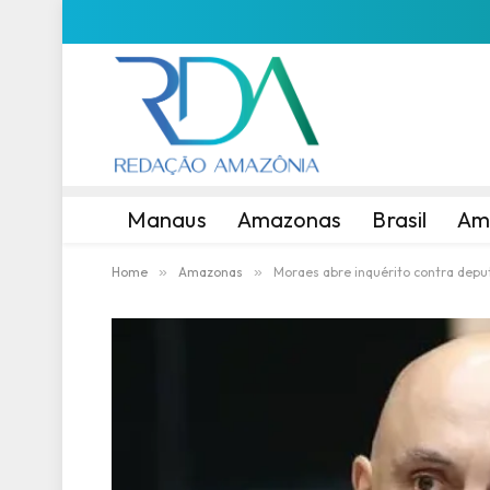
Manaus
Amazonas
Brasil
Am
Home
»
Amazonas
»
Moraes abre inquérito contra deput