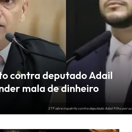
to contra deputado Adail
ender mala de dinheiro
STF abre inquérito contra deputado Adail Filho por s