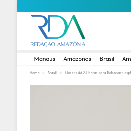
Manaus
Amazonas
Brasil
Am
Home
»
Brasil
»
Moraes dá 24 horas para Bolsonaro expl