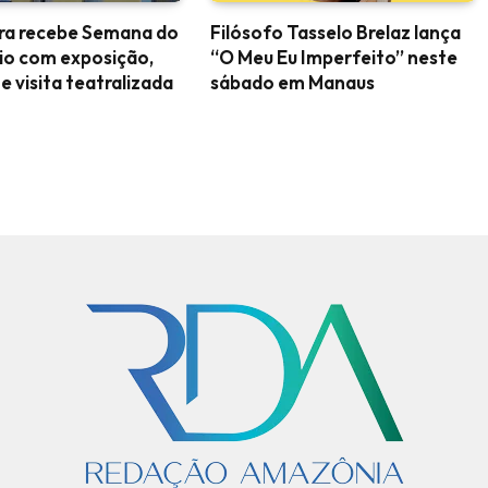
ara recebe Semana do
Filósofo Tasselo Brelaz lança
io com exposição,
“O Meu Eu Imperfeito” neste
 e visita teatralizada
sábado em Manaus