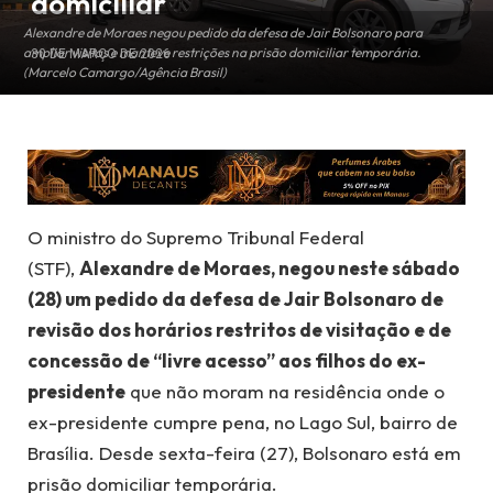
domiciliar
Alexandre de Moraes negou pedido da defesa de Jair Bolsonaro para
ampliar visitas e manteve restrições na prisão domiciliar temporária.
30 DE MARÇO DE 2026
(Marcelo Camargo/Agência Brasil)
O ministro do Supremo Tribunal Federal
(STF),
Alexandre de Moraes, negou neste sábado
(28) um pedido da defesa de Jair Bolsonaro de
revisão dos horários restritos de visitação e de
concessão de “livre acesso” aos filhos do ex-
presidente
que não moram na residência onde o
ex-presidente cumpre pena, no Lago Sul, bairro de
Brasília. Desde sexta-feira (27), Bolsonaro está em
prisão domiciliar temporária.