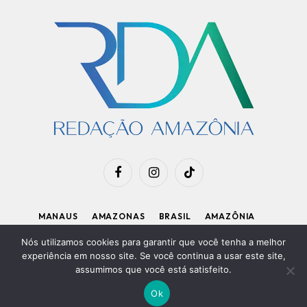
Facebook
Instagram
TikTok
MANAUS
AMAZONAS
BRASIL
AMAZÔNIA
APOIE O RDA
Nós utilizamos cookies para garantir que você tenha a melhor
experiência em nosso site. Se você continua a usar este site,
assumimos que você está satisfeito.
Diretor Executivo: Kleiton Renzo
|
Política de Privacidade
Ok