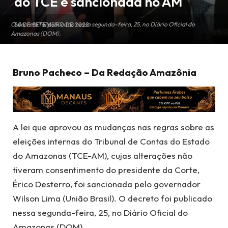
do TCE é sancionada no AM
O decreto foi publicado nessa segunda-feira, 25, no Diário Oficial do
26 DE SETEMBRO DE 2023
Amazonas (DOM).
Bruno Pacheco – Da Redação Amazônia
A lei que aprovou as mudanças nas regras sobre as
eleições internas do Tribunal de Contas do Estado
do Amazonas (TCE-AM), cujas alterações não
tiveram consentimento do presidente da Corte,
Érico Desterro, foi sancionada pelo governador
Wilson Lima (União Brasil). O decreto foi publicado
nessa segunda-feira, 25, no Diário Oficial do
Amazonas (DOM).