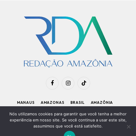
Facebook
Instagram
TikTok
MANAUS
AMAZONAS
BRASIL
AMAZÔNIA
APOIE O RDA
Nós utilizamos cookies para garantir que você tenha a melhor
experiência em nosso site. Se você continua a usar este site,
assumimos que você está satisfeito.
Diretor Executivo: Kleiton Renzo
|
Política de Privacidade