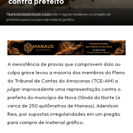
contra prefeito
Representação alegava supostas irregularidades em um pregão da
6 DE DEZEMBRO DE 2023
prefeitura para compra de material gráfico
A inexistência de provas que comprovem dolo ou
culpa grave levou a maioria dos membros do Pleno
do Tribunal de Contas do Amazonas (TCE-AM) a
julgar improcedente uma representação contra o
prefeito do município de Nova Olinda do Norte (a
cerca de 250 quilômetros de Manaus), Adenilson
Reis, por supostas irregularidades em um pregão
para compra de material gráfico.