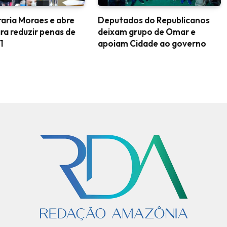
aria Moraes e abre
Deputados do Republicanos
ra reduzir penas de
deixam grupo de Omar e
1
apoiam Cidade ao governo