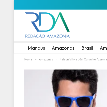
Manaus
Amazonas
Brasil
Am
Home
»
Amazonas
»
Nelson Vity e Jôci Carvalho fazem