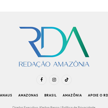
Facebook
Instagram
TikTok
ANAUS
AMAZONAS
BRASIL
AMAZÔNIA
APOIE O R
Diretor Executivo: Kleiton Renzo
|
Política de Privacidade