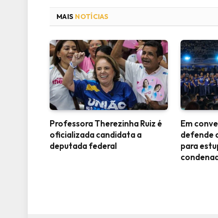
MAIS
NOTÍCIAS
Professora Therezinha Ruiz é
Em conve
oficializada candidata a
defende 
deputada federal
para est
condena