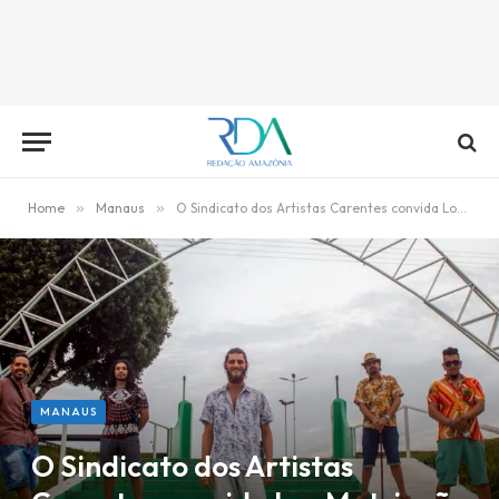
Home
»
Manaus
»
O Sindicato dos Artistas Carentes convida Los Matrinxãs
MANAUS
O Sindicato dos Artistas