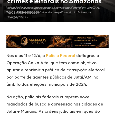
crimes eleitorais no Amazonas
Polícia Federal investiga caixa dois e corrupção eleitoral em Jutaí/AM.
Operação apreendeu dinheiro vivo em jatinho vindo de Manaus.
12 DE JUNHO DE 2025
(Divulgação/PF)
Nos dias 11 e 12/6, a
Polícia Federal
deflagrou a
Operação Caixa Alta, que tem como objetivo
apurar e reprimir a prática de corrupção eleitoral
por parte de agentes públicos de Jutaí/AM, no
âmbito das eleições municipais de 2024.
Na ação, policiais federais cumprem nove
mandados de busca e apreensão nas cidades de
Jutaí e Manaus. As ordens judiciais em questão