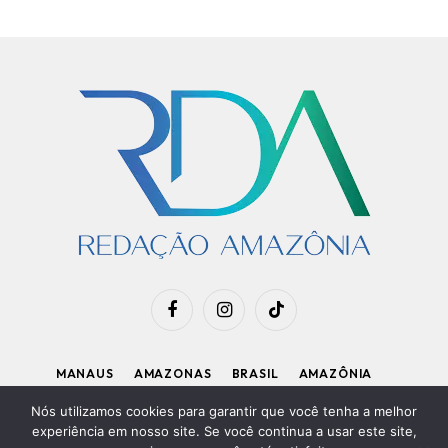
Facebook
Instagram
TikTok
MANAUS
AMAZONAS
BRASIL
AMAZÔNIA
APOIE O RDA
Nós utilizamos cookies para garantir que você tenha a melhor
experiência em nosso site. Se você continua a usar este site,