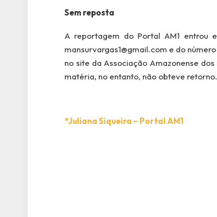
Sem reposta
A reportagem do Portal AM1 entrou e
mansurvargas1@gmail.com e do número d
no site da Associação Amazonense dos 
matéria, no entanto, não obteve retorno
*Juliana Siqueira – Portal AM1