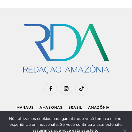
Facebook
Instagram
TikTok
MANAUS
AMAZONAS
BRASIL
AMAZÔNIA
APOIE O RDA
Nós utilizamos cookies para garantir que você tenha a melhor
experiência em nosso site. Se você continua a usar este site,
assumimos que você está satisfeito.
Diretor Executivo: Kleiton Renzo
|
Política de Privacidade