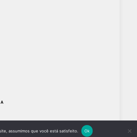
DA
site, assumimos que você está satisfeito.
Ok