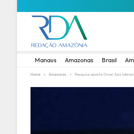
Manaus
Amazonas
Brasil
Am
Home
»
Amazonas
»
Pesquisa aponta Omar Aziz lidera