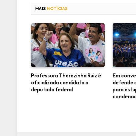
MAIS
NOTÍCIAS
Professora Therezinha Ruiz é
Em conve
oficializada candidata a
defende 
deputada federal
para est
condena