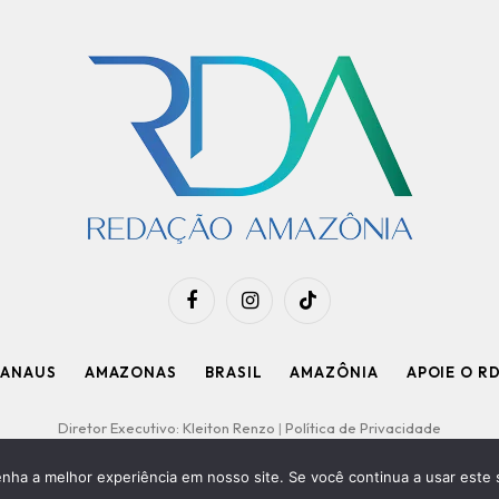
Facebook
Instagram
TikTok
ANAUS
AMAZONAS
BRASIL
AMAZÔNIA
APOIE O R
Diretor Executivo: Kleiton Renzo
|
Política de Privacidade
enha a melhor experiência em nosso site. Se você continua a usar este 