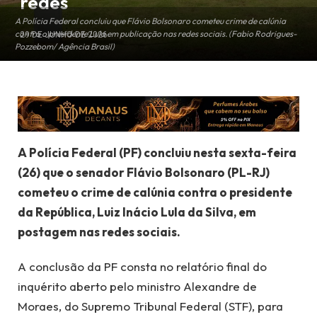
redes
A Polícia Federal concluiu que Flávio Bolsonaro cometeu crime de calúnia
contra o presidente Lula em publicação nas redes sociais. (Fabio Rodrigues-
29 DE JUNHO DE 2026
Pozzebom/ Agência Brasil)
A Polícia Federal (PF) concluiu nesta sexta-feira
(26) que o senador Flávio Bolsonaro (PL-RJ)
cometeu o crime de calúnia contra o presidente
da República, Luiz Inácio Lula da Silva, em
postagem nas redes sociais.
A conclusão da PF consta no relatório final do
inquérito aberto pelo ministro Alexandre de
Moraes, do Supremo Tribunal Federal (STF), para