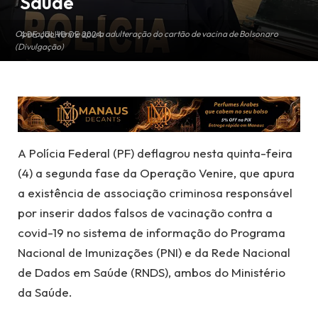
Saúde
Operação Venire apura adulteração do cartão de vacina de Bolsonaro
4 DE JULHO DE 2024
(Divulgação)
A Polícia Federal (PF) deflagrou nesta quinta-feira
(4) a segunda fase da Operação Venire, que apura
a existência de associação criminosa responsável
por inserir dados falsos de vacinação contra a
covid-19 no sistema de informação do Programa
Nacional de Imunizações (PNI) e da Rede Nacional
de Dados em Saúde (RNDS), ambos do Ministério
da Saúde.