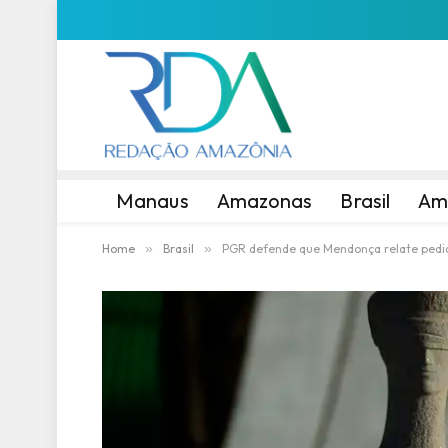
Manaus
Amazonas
Brasil
Am
Home
»
Brasil
»
PGR defende que Mendonça relate pedid