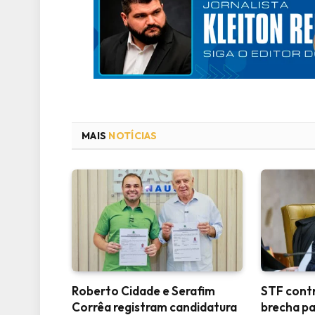
MAIS
NOTÍCIAS
Roberto Cidade e Serafim
STF contr
Corrêa registram candidatura
brecha pa