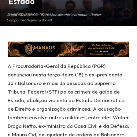
Estado
Grupo é acusado de "trama conspiratória armada". (Valter
19 DE FEVEREIRO DE 2025
Campanato/Agência Brasil)
A Procuradoria-Geral da República (PGR)
denunciou nesta terça-feira (18) o ex-presidente
Jair Bolsonaro e mais 33 pessoas ao Supremo
Tribunal Federal (STF) pelos crimes de golpe de
Estado, abolição violenta do Estado Democrático
de Direito e organização criminosa. A acusação
também envolve outros militares, entre eles Walter
Braga Netto, ex-ministro da Casa Civil e da Defesa,
e Mauro Cid, ex-ajudante de ordens de Bolsonaro.