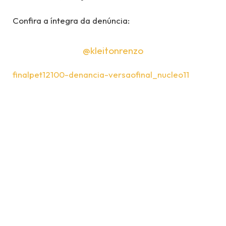
Confira a íntegra da denúncia:
@kleitonrenzo
finalpet12100-denancia-versaofinal_nucleo11