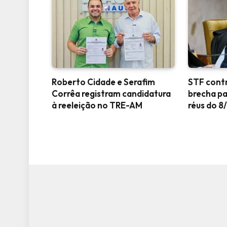
Roberto Cidade e Serafim
STF contr
Corrêa registram candidatura
brecha pa
à reeleição no TRE-AM
réus do 8/