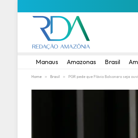
Manaus
Amazonas
Brasil
Am
Home
»
Brasil
»
PGR pede que Flávio Bolsonaro seja ouvi