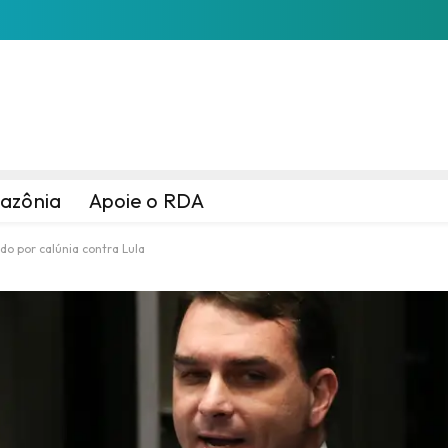
azônia
Apoie o RDA
do por calúnia contra Lula