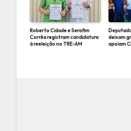
Roberto Cidade e Serafim
Deputado
Corrêa registram candidatura
deixam g
à reeleição no TRE-AM
apoiam C