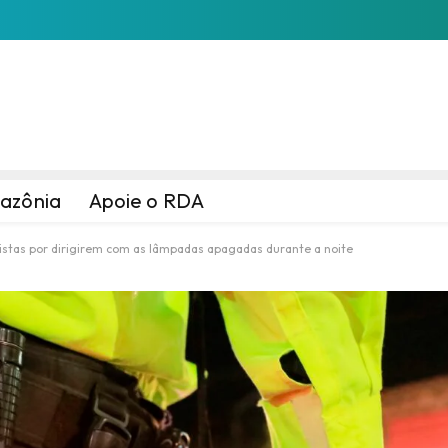
azônia
Apoie o RDA
istas por dirigirem com as lâmpadas apagadas durante a noite