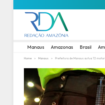
Manaus
Amazonas
Brasil
Am
Home
»
Manaus
»
Prefeitura de Manaus autua 72 motor