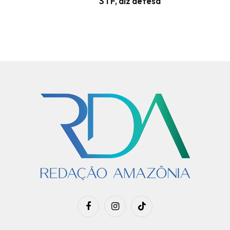
STF, diz defesa
Facebook
Instagram
TikTok