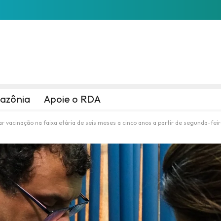
azônia
Apoie o RDA
ar vacinação na faixa etária de seis meses a cinco anos a partir de segunda-fei