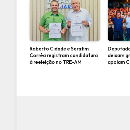
Roberto Cidade e Serafim
Deputado
Corrêa registram candidatura
deixam g
à reeleição no TRE-AM
apoiam C