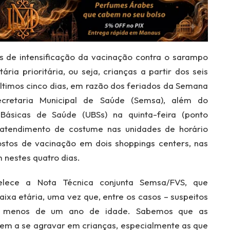
es de intensificação da vacinação contra o sarampo
ia prioritária, ou seja, crianças a partir dos seis
últimos cinco dias, em razão dos feriados da Semana
ecretaria Municipal de Saúde (Semsa), além do
ásicas de Saúde (UBSs) na quinta-feira (ponto
 o atendimento de costume nas unidades de horário
tos de vacinação em dois shoppings centers, nas
 nestes quatro dias.
elece a Nota Técnica conjunta Semsa/FVS, que
aixa etária, uma vez que, entre os casos – suspeitos
m menos de um ano de idade. Sabemos que as
em a se agravar em crianças, especialmente as que