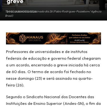
greve
Termo de acordo será assinado dia 26 (Fabio Rodrigues-Pozzebom/ Agência
24 DE JUNHO DE 2024
Brasil)
Professores de universidades e de institutos
federais de educação e governo federal chegaram
a um acordo, encerrando a greve iniciada há cerca
de 60 dias. O termo de acordo foi fechado no
nesse domingo (23) e será assinado na quarta-
feira (26).
Segundo o Sindicato Nacional dos Docentes das
Instituições de Ensino Superior (Andes-SN), o fim da