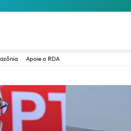
azônia
Apoie o RDA