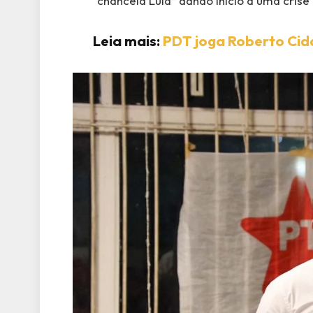
“chancela Lula” dando início a uma crise
Leia mais:
PDT joga Roberto Cid