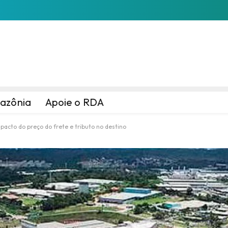
azônia
Apoie o RDA
pacto do preço do frete e tributo no destino