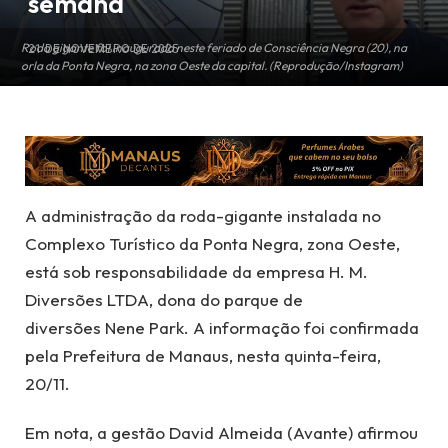
semana
Roda gigante foi inaugurada neste feriado de Consciência Negra (20), na
21 DE NOVEMBRO DE 2025
orla da Ponta Negra, na zona Oeste da capital. (Reprodução/Instagram)
A administração da roda-gigante instalada no
Complexo Turístico da Ponta Negra, zona Oeste,
está sob responsabilidade da empresa H. M.
Diversões LTDA, dona do parque de
diversões Nene Park. A informação foi confirmada
pela Prefeitura de Manaus, nesta quinta-feira,
20/11.
Em nota, a gestão David Almeida (Avante) afirmou