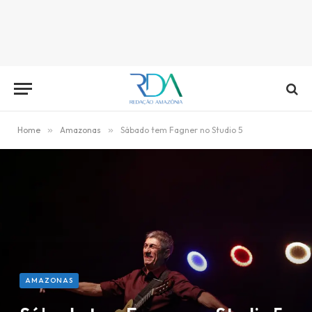
Home
»
Amazonas
»
Sábado tem Fagner no Studio 5
AMAZONAS