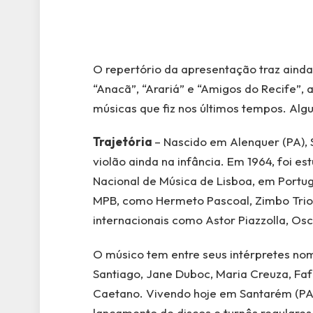
O repertório da apresentação traz aind
“Anacã”, “Arariá” e “Amigos do Recife”,
músicas que fiz nos últimos tempos. Al
Trajetória
– Nascido em Alenquer (PA),
violão ainda na infância. Em 1964, foi 
Nacional de Música de Lisboa, em Portu
MPB, como Hermeto Pascoal, Zimbo Trio, 
internacionais como Astor Piazzolla, Osc
O músico tem entre seus intérpretes nome
Santiago, Jane Duboc, Maria Creuza, Faf
Caetano. Vivendo hoje em Santarém (PA),
lançamento de discos e turnês regulares