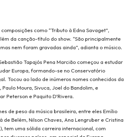
a composições como “Tributo à Edna Savaget”,
 além da canção-título do show. “São principalmente
gumas nem foram gravadas ainda”, adianta o músico.
 Sebastião Tapajós Pena Marcião começou a estudar
estudar Europa, formando-se no Conservatório
gal. Tocou ao lado de inúmeros nomes conhecidos da
Paulo Moura, Sivuca, Joel do Bandolim, e
ar Peterson e Paquito D’Rivera.
s de peso da música brasileira, entre eles Emílio
á de Belém, Nilson Chaves, Ana Lengruber e Cristina
 tem uma sólida carreira internacional, com
 por diversos países, em especial da Europa.