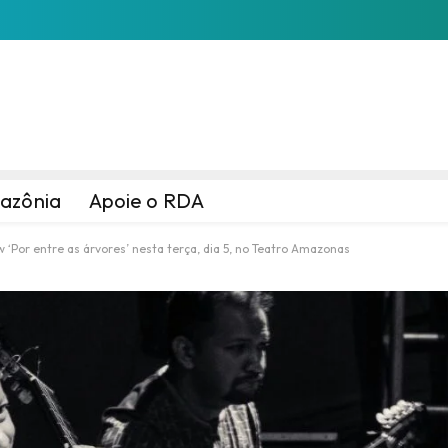
azônia
Apoie o RDA
 ‘Por entre as árvores’ nesta terça, dia 5, no Teatro Amazonas