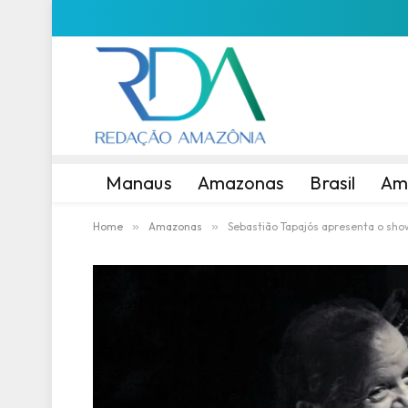
Manaus
Amazonas
Brasil
Am
Home
»
Amazonas
»
Sebastião Tapajós apresenta o show