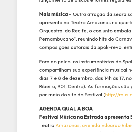
Mais música
– Outra atração da seara s
apresenta no Teatro Amazonas na quarta
Orquestra, do Recife, o conjunto embal
Pernambucano”, reunindo hits do Carnaval
composições autorais da SpokFrevo, entr
Fora do palco, os instrumentistas do Spo
compartilham sua experiência musical nas
dias 7 e 8 de dezembro, das 14h às 17, n
Ribeiro, 901, Centro). As formações são
por meio do site do Festival (
http://musi
AGENDA QUAL A BOA
Festival Música na Estrada apresenta
Teatro
Amazonas, avenida Eduardo Ribei