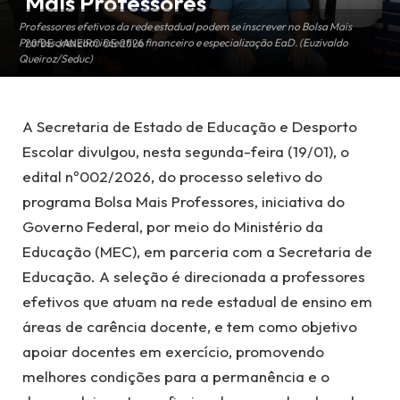
Mais Professores
Professores efetivos da rede estadual podem se inscrever no Bolsa Mais
Professores com incentivo financeiro e especialização EaD. (Euzivaldo
20 DE JANEIRO DE 2026
Queiroz/Seduc)
A Secretaria de Estado de Educação e Desporto
Escolar divulgou, nesta segunda-feira (19/01), o
edital nº002/2026, do processo seletivo do
programa Bolsa Mais Professores, iniciativa do
Governo Federal, por meio do Ministério da
Educação (MEC), em parceria com a Secretaria de
Educação. A seleção é direcionada a professores
efetivos que atuam na rede estadual de ensino em
áreas de carência docente, e tem como objetivo
apoiar docentes em exercício, promovendo
melhores condições para a permanência e o