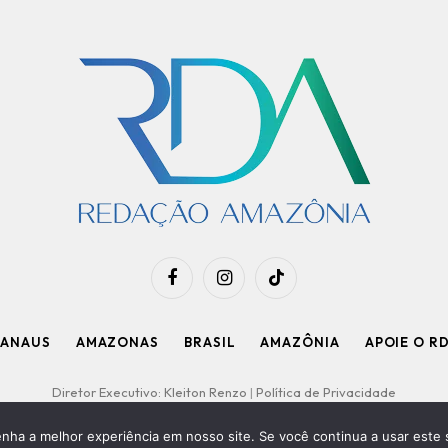
Facebook
Instagram
TikTok
ANAUS
AMAZONAS
BRASIL
AMAZÔNIA
APOIE O R
Diretor Executivo: Kleiton Renzo
|
Política de Privacidade
enha a melhor experiência em nosso site. Se você continua a usar este 