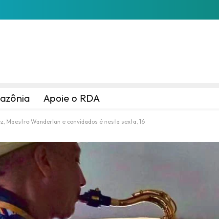
azônia
Apoie o RDA
z, Maestro Wanderlan e convidados é nesta sexta, 16