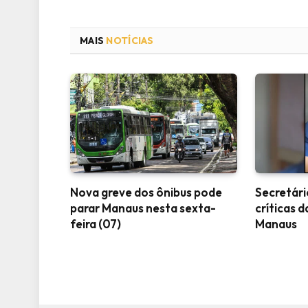
MAIS
NOTÍCIAS
Nova greve dos ônibus pode
Secretári
parar Manaus nesta sexta-
críticas d
feira (07)
Manaus