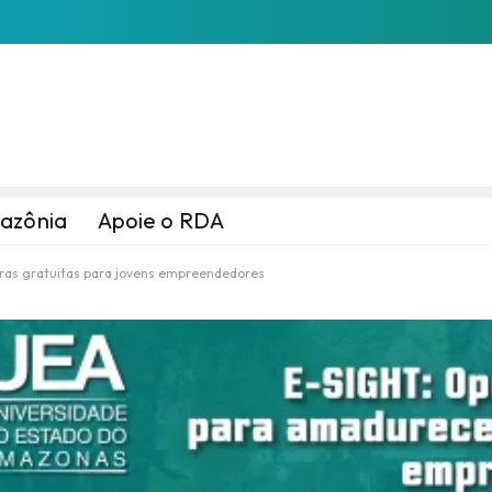
azônia
Apoie o RDA
as gratuitas para jovens empreendedores