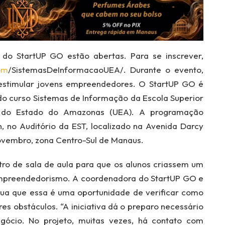
r do StartUP GO estão abertas. Para se inscrever,
om
/SistemasDeInformacaoUEA/. Durante o evento,
a estimular jovens empreendedores. O StartUP GO é
 do curso Sistemas de Informação da Escola Superior
e do Estado do Amazonas (UEA). A programação
, no Auditório da EST, localizado na Avenida Darcy
Novembro, zona Centro-Sul de Manaus.
ro de sala de aula para que os alunos criassem um
empreendedorismo. A coordenadora do StartUP GO e
ntua que essa é uma oportunidade de verificar como
es obstáculos. “A iniciativa dá o preparo necessário
ócio. No projeto, muitas vezes, há contato com