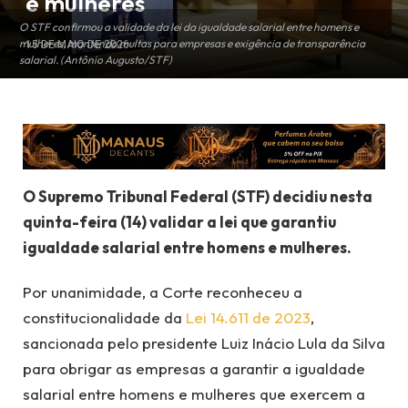
e mulheres
O STF confirmou a validade da lei da igualdade salarial entre homens e
mulheres, mantendo multas para empresas e exigência de transparência
15 DE MAIO DE 2026
salarial. (Antônio Augusto/STF)
O Supremo Tribunal Federal (STF) decidiu nesta
quinta-feira (14) validar a lei que garantiu
igualdade salarial entre homens e mulheres.
Por unanimidade, a Corte reconheceu a
constitucionalidade da
Lei 14.611 de 2023
,
sancionada pelo presidente Luiz Inácio Lula da Silva
para obrigar as empresas a garantir a igualdade
salarial entre homens e mulheres que exercem a