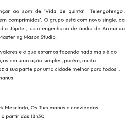
çar ao som de ‘Vida de quinta’, ‘Telengotengo’,
do em comprimidos’. O grupo está com novo single, da
túdio Júpiter, com engenharia de áudio de Armando
Mastering Mason Studio.
 valores e o que estamos fazendo nada mais é do
orços em uma ação simples, porém, muito
faz a sua parte por uma cidade melhor para todos”,
umanus.
ck Mesclado, Os Tucumanus e convidados
a partir das 18h30