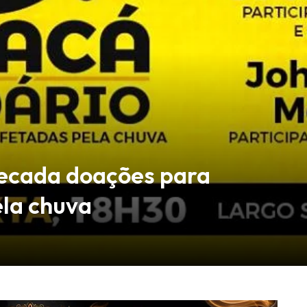
recada doações para
ela chuva