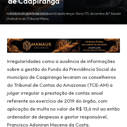
de Caapiranga
A decisão foi proferida na manhã desta terça-feira (17), durante a 36ª Sessão
17 DE OUTUBRO DE 2023
Ordinária do Tribunal Pleno,
Irregularidades como a ausência de informações
sobre a gestão do Fundo da Previdência Social do
município de Caapiranga levaram os conselheiros
do Tribunal de Contas do Amazonas (TCE-AM) a
julgar irregular a prestação de contas anual
referente ao exercício de 2019 do órgão, com
aplicação de multa no valor de R$ 13,6 mil ao então
ordenador de despesas e gestor responsável,
Francisco Adoniran Macena da Costa.