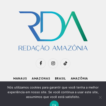
Facebook
Instagram
TikTok
MANAUS
AMAZONAS
BRASIL
AMAZÔNIA
APOIE O RDA
Nós utilizamos cookies para garantir que você tenha a melhor
experiência em nosso site. Se você continua a usar este site,
assumimos que você está satisfeito.
Diretor Executivo: Kleiton Renzo
|
Política de Privacidade
Ok