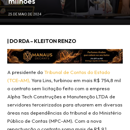
milhões
25 DE MAIO DE 2024
| DO RDA – KLEITON RENZO
A presidente do
Tribunal de Contas do Estado
(TCE-AM),
Yara Lins, turbinou em mais R$ 754,8 mil
o contrato sem licitação feito com a empresa
Alpha Tech Construções e Manutenção LTDA de
servidores terceirizados para atuarem em diversas
áreas nas dependências do tribunal e do Ministério
Público de Contas (MPC-AM). Com a nova
repactuação o contrato soma mais de R$ 9,1