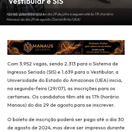
Vestibular e SIS
As inscrições têm início no dia 29 de julho e seguem até às 17h (horário
26 DE JULHO DE 2024
Manaus) do dia 29 de agosto (Daniel Brito/UEA)
Com 3.952 vagas, sendo 2.313 para o Sistema de
Ingresso Seriado (SIS) e 1.639 para o Vestibular, a
Universidade do Estado do Amazonas (UEA) inicia,
na segunda-feira (29/07), as inscrições para os
certames. Os candidatos têm até as 17h (horário
Manaus) do dia 29 de agosto para se inscrever.
O boleto de inscrição poderá ser pago até o dia 30
de agosto de 2024, mas deve ser impresso durante