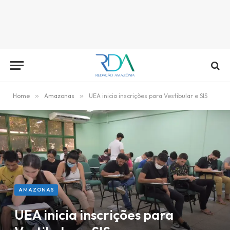
Home
»
Amazonas
»
UEA inicia inscrições para Vestibular e SIS
AMAZONAS
UEA inicia inscrições para