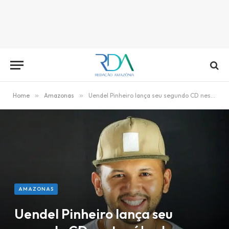
Home
»
Amazonas
»
Uendel Pinheiro lança seu segundo CD neste sábado
AMAZONAS
Uendel Pinheiro lança seu