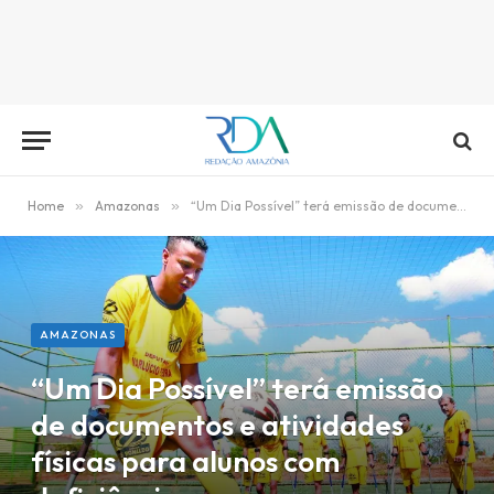
Home
»
Amazonas
»
“Um Dia Possível” terá emissão de documentos e atividades físicas para alunos com deficiência
AMAZONAS
“Um Dia Possível” terá emissão
de documentos e atividades
físicas para alunos com