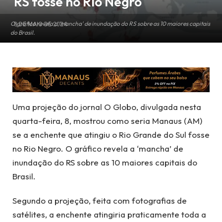
RS fosse no Rio Negro
O gráfico revela a 'mancha' de inundação do RS sobre as 10 maiores capitais
8 DE MAIO DE 2024
do Brasil.
Uma projeção do jornal O Globo, divulgada nesta
quarta-feira, 8, mostrou como seria Manaus (AM)
se a enchente que atingiu o Rio Grande do Sul fosse
no Rio Negro. O gráfico revela a ‘mancha’ de
inundação do RS sobre as 10 maiores capitais do
Brasil.
Segundo a projeção, feita com fotografias de
satélites, a enchente atingiria praticamente toda a