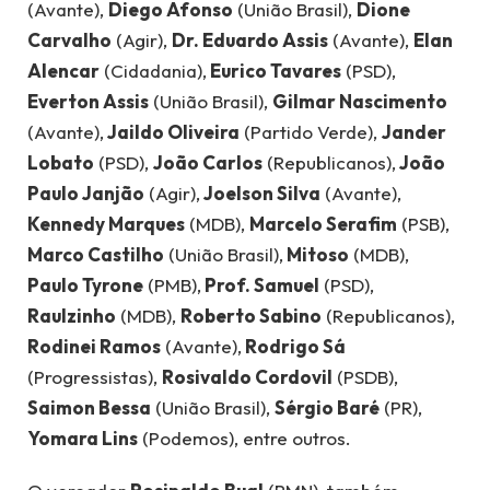
(Avante),
Diego Afonso
(União Brasil),
Dione
Carvalho
(Agir),
Dr. Eduardo Assis
(Avante),
Elan
Alencar
(Cidadania),
Eurico Tavares
(PSD),
Everton Assis
(União Brasil),
Gilmar Nascimento
(Avante),
Jaildo Oliveira
(Partido Verde),
Jander
Lobato
(PSD),
João Carlos
(Republicanos),
João
Paulo Janjão
(Agir),
Joelson Silva
(Avante),
Kennedy Marques
(MDB),
Marcelo Serafim
(PSB),
Marco Castilho
(União Brasil),
Mitoso
(MDB),
Paulo Tyrone
(PMB),
Prof. Samuel
(PSD),
Raulzinho
(MDB),
Roberto Sabino
(Republicanos),
Rodinei Ramos
(Avante),
Rodrigo Sá
(Progressistas),
Rosivaldo Cordovil
(PSDB),
Saimon Bessa
(União Brasil),
Sérgio Baré
(PR),
Yomara Lins
(Podemos), entre outros.