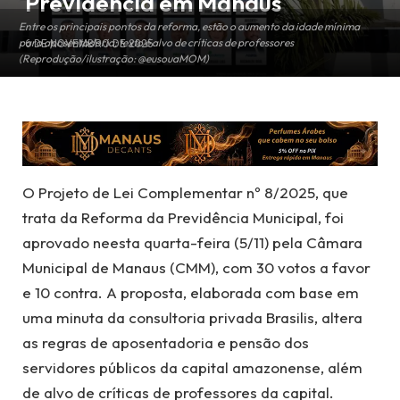
Previdência em Manaus
Entre os principais pontos da reforma, estão o aumento da idade mínima
para aposentadoria; texto é alvo de críticas de professores
6 DE NOVEMBRO DE 2025
(Reprodução/ilustração: @eusouaMOM)
O Projeto de Lei Complementar nº 8/2025, que
trata da Reforma da Previdência Municipal, foi
aprovado neesta quarta-feira (5/11) pela Câmara
Municipal de Manaus (CMM), com 30 votos a favor
e 10 contra. A proposta, elaborada com base em
uma minuta da consultoria privada Brasilis, altera
as regras de aposentadoria e pensão dos
servidores públicos da capital amazonense, além
de alvo de críticas de professores da capital.