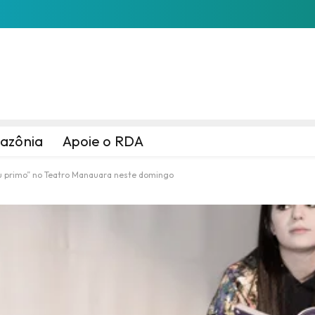
azônia
Apoie o RDA
eu primo” no Teatro Manauara neste domingo