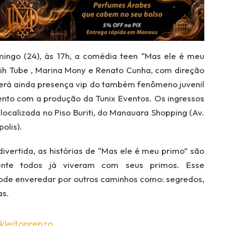
ingo (24), às 17h, a comédia teen “Mas ele é meu
Viih Tube , Marina Mony e Renato Cunha, com direção
erá ainda presença vip do também fenômeno juvenil
ento com a produção da Tunix Eventos. Os ingressos
 localizada no Piso Buriti, do Manauara Shopping (Av.
olis).
ivertida, as histórias de “Mas ele é meu primo” são
nte todos já viveram com seus primos. Esse
ode enveredar por outros caminhos como: segredos,
as.
kleitonrenzo