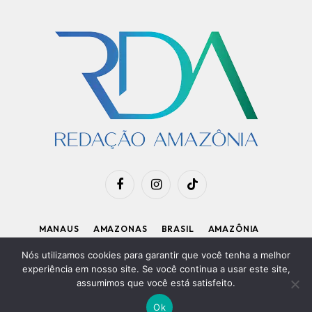
Facebook
Instagram
TikTok
MANAUS
AMAZONAS
BRASIL
AMAZÔNIA
APOIE O RDA
Nós utilizamos cookies para garantir que você tenha a melhor
experiência em nosso site. Se você continua a usar este site,
assumimos que você está satisfeito.
Diretor Executivo: Kleiton Renzo
|
Política de Privacidade
Ok