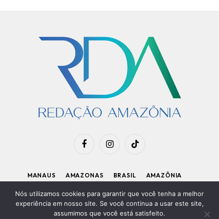
Facebook
Instagram
TikTok
MANAUS
AMAZONAS
BRASIL
AMAZÔNIA
APOIE O RDA
Nós utilizamos cookies para garantir que você tenha a melhor
experiência em nosso site. Se você continua a usar este site,
assumimos que você está satisfeito.
Diretor Executivo: Kleiton Renzo
|
Política de Privacidade