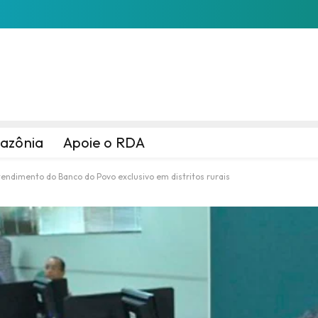
azônia
Apoie o RDA
endimento do Banco do Povo exclusivo em distritos rurais