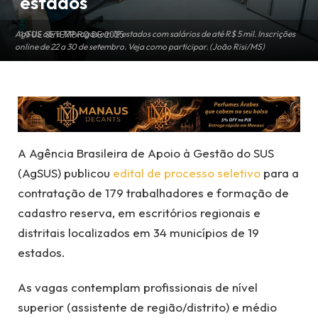
estados
AgSUS abre 179 vagas em 19 estados com salários de até R$ 5 mil. Inscrições
19 DE SETEMBRO DE 2025
online de 22 a 30 de setembro. Veja como participar. (João Risi/MS)
A Agência Brasileira de Apoio à Gestão do SUS
(AgSUS) publicou
edital de processo seletivo
para a
contratação de 179 trabalhadores e formação de
cadastro reserva, em escritórios regionais e
distritais localizados em 34 municípios de 19
estados.
As vagas contemplam profissionais de nível
superior (assistente de região/distrito) e médio