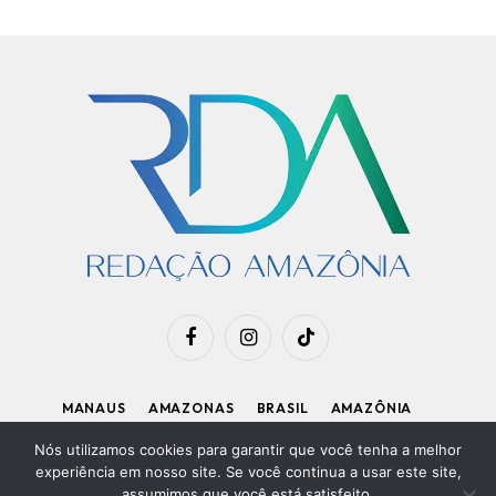
Facebook
Instagram
TikTok
MANAUS
AMAZONAS
BRASIL
AMAZÔNIA
APOIE O RDA
Nós utilizamos cookies para garantir que você tenha a melhor
experiência em nosso site. Se você continua a usar este site,
assumimos que você está satisfeito.
Diretor Executivo: Kleiton Renzo
|
Política de Privacidade