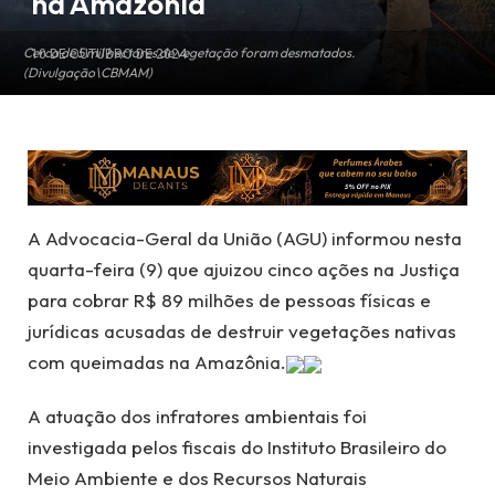
na Amazônia
Cerca de 5 mil hectares de vegetação foram desmatados.
10 DE OUTUBRO DE 2024
(Divulgação\CBMAM)
A Advocacia-Geral da União (AGU) informou nesta
quarta-feira (9) que ajuizou cinco ações na Justiça
para cobrar R$ 89 milhões de pessoas físicas e
jurídicas acusadas de destruir vegetações nativas
com queimadas na Amazônia.
A atuação dos infratores ambientais foi
investigada pelos fiscais do Instituto Brasileiro do
Meio Ambiente e dos Recursos Naturais