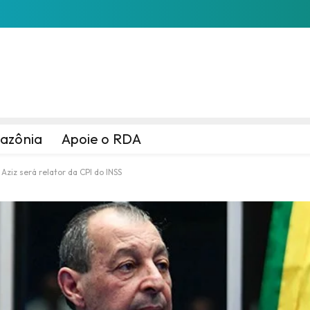
azônia
Apoie o RDA
Aziz será relator da CPI do INSS