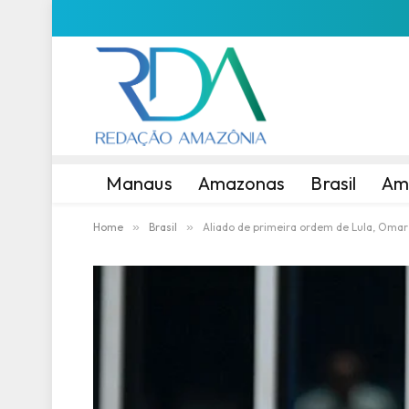
Manaus
Amazonas
Brasil
Am
Home
»
Brasil
»
Aliado de primeira ordem de Lula, Omar 