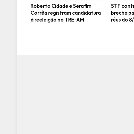
Roberto Cidade e Serafim
STF contr
Corrêa registram candidatura
brecha pa
à reeleição no TRE-AM
réus do 8/