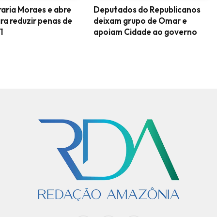
aria Moraes e abre
Deputados do Republicanos
ra reduzir penas de
deixam grupo de Omar e
1
apoiam Cidade ao governo