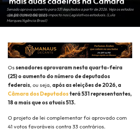
mais duas cadeiras na Câmara
Senado aprova aumento para 531 deputados a partir de 2026. Veja os estados
que ganham cadeiras e o impacto nos Legislativos estaduais. (Lula
26 DE JUNHO DE 2025
Marques/Agência Brasil)
Os
senadores aprovaram nesta quarta-feira
(25) o aumento do número de deputados
federais
, ou seja,
após as eleições de 2026, a
Câmara dos Deputados
terá 531 representantes,
18 a mais que os atuais 513.
O projeto de lei complementar foi aprovado com
41 votos favoráveis contra 33 contrários.