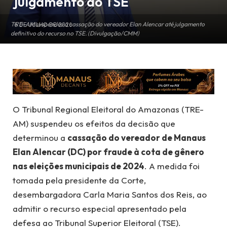
julgamento do TSE
TRE-AM suspendeu a cassação do vereador Elan Alencar até julgamento
6 DE JULHO DE 2026
definitivo do recurso no TSE. (Divulgação/CMM)
O Tribunal Regional Eleitoral do Amazonas (TRE-
AM) suspendeu os efeitos da decisão que
determinou a
cassação do vereador de Manaus
Elan Alencar (DC) por fraude à cota de gênero
nas eleições municipais de 2024
. A medida foi
tomada pela presidente da Corte,
desembargadora Carla Maria Santos dos Reis, ao
admitir o recurso especial apresentado pela
defesa ao Tribunal Superior Eleitoral (TSE).